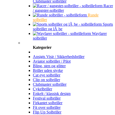
Clubmaster solbriller
Racer
/ gangster-solbriller
Runde
solbriller
Sports
solbriller og lÃ¸be
Wayfarer
solbriller
Kategorier
Ansigts Visir / Sikkerhedsbriller
Aviator solbriller / Pilot
Bling, sten og glitter
Briller uden styrke
Cat eye solbriller
Clip on solbriller
Clubmaster solbriller
Cykelbriller
Enkelt / klassisk design
Festival solbriller
Firkantet solbriller
Fit over solbriller
Flip Up Solbriller