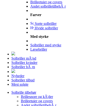
Brilleetuier og covers
Andet solbrilletilbehÃ¸r
Farver
Sorte solbriller
Hvide solbriller
Med styrke
Solbriller med styrke
Læsebriller
Solbriller mÃ¦nd
Solbriller kvinder
Solbriller bÃ¸rn
Nyheder
Solbriller tilbud
Mest solgte
Solbrille tilbehør
Brillesnore og kÃ¦der
Brilleetuier og covers
Andet solbrilletilbehÃ¸r