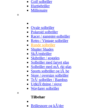
Golf solbriller
Hurtigbriller
Millionaire
Ovale solbriller
Polaroid solbriller
Racer / gangster-solbriller
Retro / Vintage solbriller
Runde solbriller
Shutter Shades
SkÃ¦rmbriller
Skibriller / goggles
Solbriller med farvet glas
Solbriller med mÃ¸rkt glas
Sports solbriller og lÃ¸be
Store / oversize solbriller
TrÃ¦ solbriller / Bambus
UdklÃ¦dning / sjove
Wayfarer solbriller
Tilbehør
Brillesnore og kÃ¦der