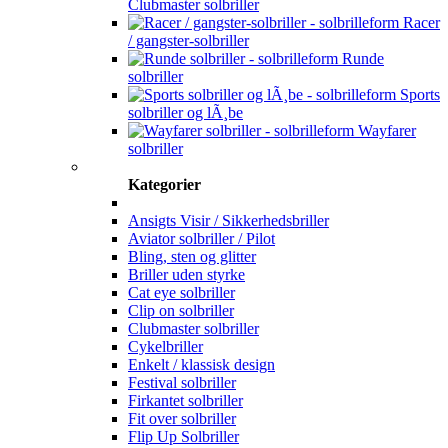
Clubmaster solbriller
Racer
/ gangster-solbriller
Runde
solbriller
Sports
solbriller og lÃ¸be
Wayfarer
solbriller
Kategorier
Ansigts Visir / Sikkerhedsbriller
Aviator solbriller / Pilot
Bling, sten og glitter
Briller uden styrke
Cat eye solbriller
Clip on solbriller
Clubmaster solbriller
Cykelbriller
Enkelt / klassisk design
Festival solbriller
Firkantet solbriller
Fit over solbriller
Flip Up Solbriller