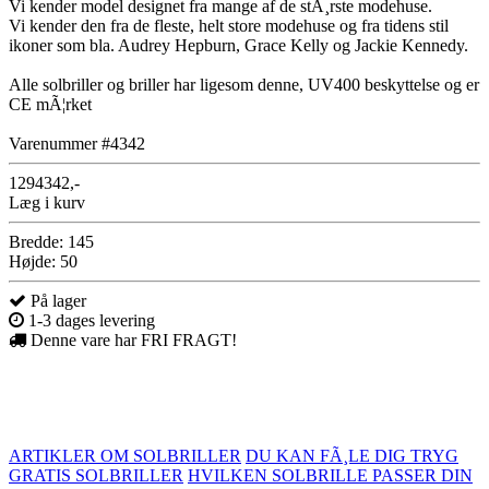
Vi kender model designet fra mange af de stÃ¸rste modehuse.
Vi kender den fra de fleste, helt store modehuse og fra tidens stil
ikoner som bla. Audrey Hepburn, Grace Kelly og Jackie Kennedy.
Alle solbriller og briller har ligesom denne, UV400 beskyttelse og er
CE mÃ¦rket
Varenummer #4342
1294342,-
Læg i kurv
Bredde: 145
Højde: 50
På lager
1-3 dages levering
Denne vare har FRI FRAGT!
ARTIKLER OM SOLBRILLER
DU KAN FÃ¸LE DIG TRYG
GRATIS SOLBRILLER
HVILKEN SOLBRILLE PASSER DIN