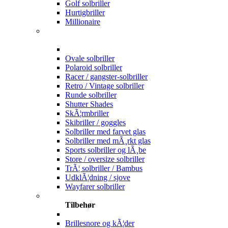
Golf solbriller
Hurtigbriller
Millionaire
Ovale solbriller
Polaroid solbriller
Racer / gangster-solbriller
Retro / Vintage solbriller
Runde solbriller
Shutter Shades
SkÃ¦rmbriller
Skibriller / goggles
Solbriller med farvet glas
Solbriller med mÃ¸rkt glas
Sports solbriller og lÃ¸be
Store / oversize solbriller
TrÃ¦ solbriller / Bambus
UdklÃ¦dning / sjove
Wayfarer solbriller
Tilbehør
Brillesnore og kÃ¦der