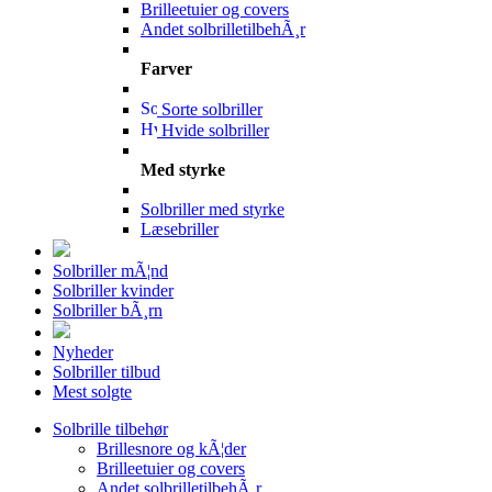
Brilleetuier og covers
Andet solbrilletilbehÃ¸r
Farver
Sorte solbriller
Hvide solbriller
Med styrke
Solbriller med styrke
Læsebriller
Solbriller mÃ¦nd
Solbriller kvinder
Solbriller bÃ¸rn
Nyheder
Solbriller tilbud
Mest solgte
Solbrille tilbehør
Brillesnore og kÃ¦der
Brilleetuier og covers
Andet solbrilletilbehÃ¸r