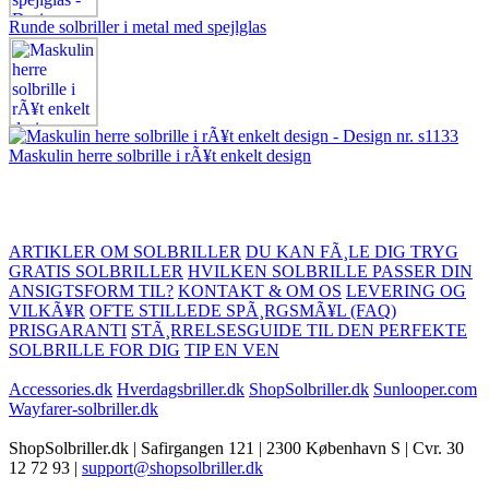
Runde solbriller i metal med spejlglas
Maskulin herre solbrille i rÃ¥t enkelt design
ARTIKLER OM SOLBRILLER
DU KAN FÃ¸LE DIG TRYG
GRATIS SOLBRILLER
HVILKEN SOLBRILLE PASSER DIN
ANSIGTSFORM TIL?
KONTAKT & OM OS
LEVERING OG
VILKÃ¥R
OFTE STILLEDE SPÃ¸RGSMÃ¥L (FAQ)
PRISGARANTI
STÃ¸RRELSESGUIDE TIL DEN PERFEKTE
SOLBRILLE FOR DIG
TIP EN VEN
Accessories.dk
Hverdagsbriller.dk
ShopSolbriller.dk
Sunlooper.com
Wayfarer-solbriller.dk
ShopSolbriller.dk | Safirgangen 121 | 2300 København S | Cvr. 30
12 72 93 |
support@shopsolbriller.dk