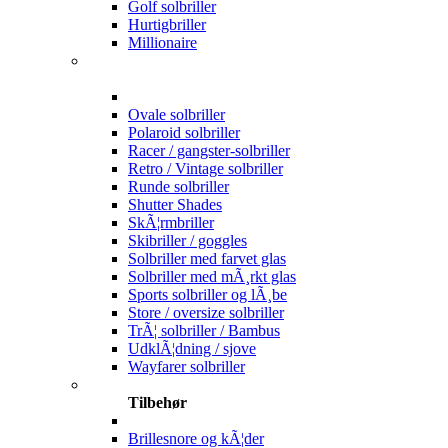
Golf solbriller
Hurtigbriller
Millionaire
Ovale solbriller
Polaroid solbriller
Racer / gangster-solbriller
Retro / Vintage solbriller
Runde solbriller
Shutter Shades
SkÃ¦rmbriller
Skibriller / goggles
Solbriller med farvet glas
Solbriller med mÃ¸rkt glas
Sports solbriller og lÃ¸be
Store / oversize solbriller
TrÃ¦ solbriller / Bambus
UdklÃ¦dning / sjove
Wayfarer solbriller
Tilbehør
Brillesnore og kÃ¦der