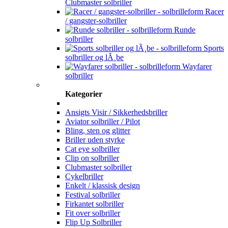
Clubmaster solbriller
Racer
/ gangster-solbriller
Runde
solbriller
Sports
solbriller og lÃ¸be
Wayfarer
solbriller
Kategorier
Ansigts Visir / Sikkerhedsbriller
Aviator solbriller / Pilot
Bling, sten og glitter
Briller uden styrke
Cat eye solbriller
Clip on solbriller
Clubmaster solbriller
Cykelbriller
Enkelt / klassisk design
Festival solbriller
Firkantet solbriller
Fit over solbriller
Flip Up Solbriller