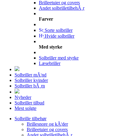
Brilleetuier og covers
Andet solbrilletilbehÃ¸r
Farver
Sorte solbriller
Hvide solbriller
Med styrke
Solbriller med styrke
Læsebriller
Solbriller mÃ¦nd
Solbriller kvinder
Solbriller bÃ¸rn
Nyheder
Solbriller tilbud
Mest solgte
Solbrille tilbehør
Brillesnore og kÃ¦der
Brilleetuier og covers
Andet solbrilletilbehÃ¸r