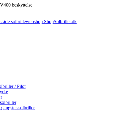
V400 beskyttelse
briller / Pilot
tyrke
er
olbriller
 gangster-solbriller