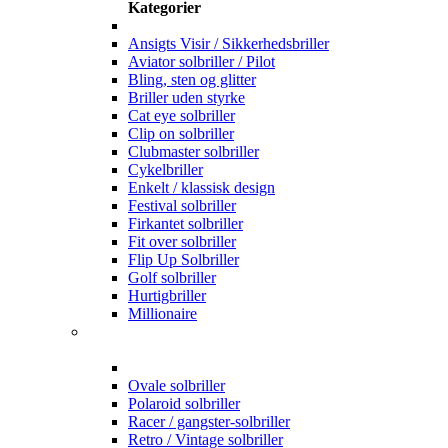
Kategorier
Ansigts Visir / Sikkerhedsbriller
Aviator solbriller / Pilot
Bling, sten og glitter
Briller uden styrke
Cat eye solbriller
Clip on solbriller
Clubmaster solbriller
Cykelbriller
Enkelt / klassisk design
Festival solbriller
Firkantet solbriller
Fit over solbriller
Flip Up Solbriller
Golf solbriller
Hurtigbriller
Millionaire
Ovale solbriller
Polaroid solbriller
Racer / gangster-solbriller
Retro / Vintage solbriller