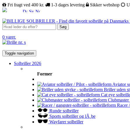
Fri fragt ved 400 kr.
1-3 dages levering
Sikker webshop
U
Søg
0 varer.
Toggle navigation
Solbriller 2026
Former
Aviator sol
Briller uden s
Cat eye solbrill
Clubmaster s
Racer /
Runde solbriller
Sports solbriller og lÃ¸be
Wayfarer solbriller