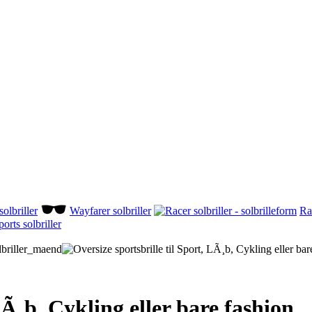
olbriller
Wayfarer solbriller
Rac
ports solbriller
LÃ¸b, Cykling eller bare fashion