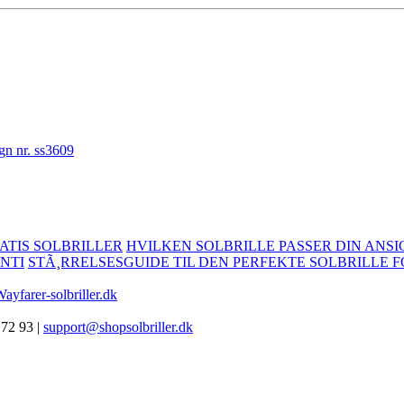
ATIS SOLBRILLER
HVILKEN SOLBRILLE PASSER DIN ANSI
NTI
STÃ¸RRELSESGUIDE TIL DEN PERFEKTE SOLBRILLE F
ayfarer-solbriller.dk
 72 93 |
support@shopsolbriller.dk