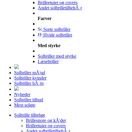
Brilleetuier og covers
Andet solbrilletilbehÃ¸r
Farver
Sorte solbriller
Hvide solbriller
Med styrke
Solbriller med styrke
Læsebriller
Solbriller mÃ¦nd
Solbriller kvinder
Solbriller bÃ¸rn
Nyheder
Solbriller tilbud
Mest solgte
Solbrille tilbehør
Brillesnore og kÃ¦der
Brilleetuier og covers
Andet solbrilletilbehÃ¸r