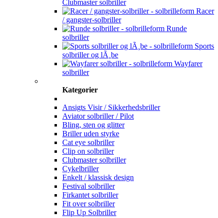
Clubmaster solbriller
Racer
/ gangster-solbriller
Runde
solbriller
Sports
solbriller og lÃ¸be
Wayfarer
solbriller
Kategorier
Ansigts Visir / Sikkerhedsbriller
Aviator solbriller / Pilot
Bling, sten og glitter
Briller uden styrke
Cat eye solbriller
Clip on solbriller
Clubmaster solbriller
Cykelbriller
Enkelt / klassisk design
Festival solbriller
Firkantet solbriller
Fit over solbriller
Flip Up Solbriller