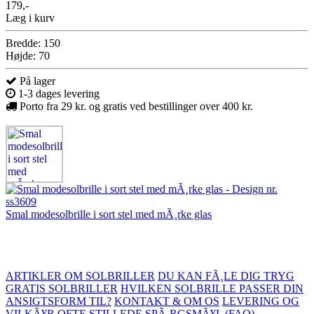
179,-
Læg i kurv
Bredde: 150
Højde: 70
På lager
1-3 dages levering
Porto fra 29 kr. og gratis ved bestillinger over 400 kr.
Smal modesolbrille i sort stel med mÃ¸rke glas
ARTIKLER OM SOLBRILLER
DU KAN FÃ¸LE DIG TRYG
GRATIS SOLBRILLER
HVILKEN SOLBRILLE PASSER DIN
ANSIGTSFORM TIL?
KONTAKT & OM OS
LEVERING OG
VILKÃ¥R
OFTE STILLEDE SPÃ¸RGSMÃ¥L (FAQ)