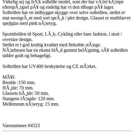
Virkelig sej og frÃ¦k solbrille model, som der har vÃ¦ret kÃ¦mpe
efterspÃ¸rgsel pÃ¥ og endelig har vi den tilbage pÃ¥ lager.
Solbrillen har en indbygget skygge over selve solbrillen, stellet er
mat neongrÃ¸nt med sort sprÃ¸jt / plet design. Glasset er multifarvet
spejlglas med pink nÃ¦seryg.
Sportsbrillen til Sport, LÃ¸b, Cykling eller bare fashion, i stort /
oversize design.
Stellet er i god kraftig kvalitet med fleksible stÃ¦nge.
NÃ¦sebroen har en ekstra blÃ¸d gummi belÃ¦gning, sÃ¥ solbrillen
sidder godt og behageligt.
Solbrillen har UV400 beskyttelse og CE mÃ¦rket.
MÃ¥l:
Bredde :150 mm.
HÃ¸jde: 70 mm.
Glassets hÃ¸jde: 50 mm.
Stangens lÃ¦ngde: 120 mm.
Mellemrum nÃ¦seryg: 15 mm.
Varenummer #4523