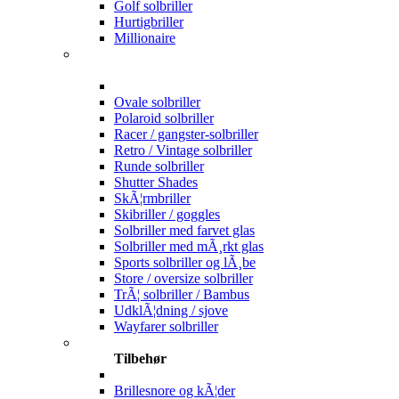
Golf solbriller
Hurtigbriller
Millionaire
Ovale solbriller
Polaroid solbriller
Racer / gangster-solbriller
Retro / Vintage solbriller
Runde solbriller
Shutter Shades
SkÃ¦rmbriller
Skibriller / goggles
Solbriller med farvet glas
Solbriller med mÃ¸rkt glas
Sports solbriller og lÃ¸be
Store / oversize solbriller
TrÃ¦ solbriller / Bambus
UdklÃ¦dning / sjove
Wayfarer solbriller
Tilbehør
Brillesnore og kÃ¦der