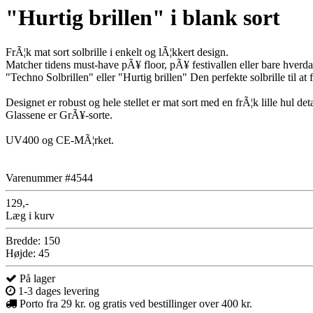
"Hurtig brillen" i blank sort
FrÃ¦k mat sort solbrille i enkelt og lÃ¦kkert design.
Matcher tidens must-have pÃ¥ floor, pÃ¥ festivallen eller bare hverda
"Techno Solbrillen" eller "Hurtig brillen" Den perfekte solbrille til at 
Designet er robust og hele stellet er mat sort med en frÃ¦k lille hul de
Glassene er GrÃ¥-sorte.
UV400 og CE-MÃ¦rket.
Varenummer #4544
129,-
Læg i kurv
Bredde: 150
Højde: 45
På lager
1-3 dages levering
Porto fra 29 kr. og gratis ved bestillinger over 400 kr.