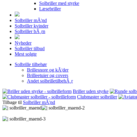
Solbriller med styrke
Læsebriller
Solbriller mÃ¦nd
Solbriller kvinder
Solbriller bÃ¸rn
Nyheder
Solbriller tilbud
Mest solgte
Solbrille tilbehør
Brillesnore og kÃ¦der
Brilleetuier og covers
Andet solbrilletilbehÃ¸r
Briller uden styrke
Clubmaster solbriller
Tilbage til
Solbriller mÃ¦nd