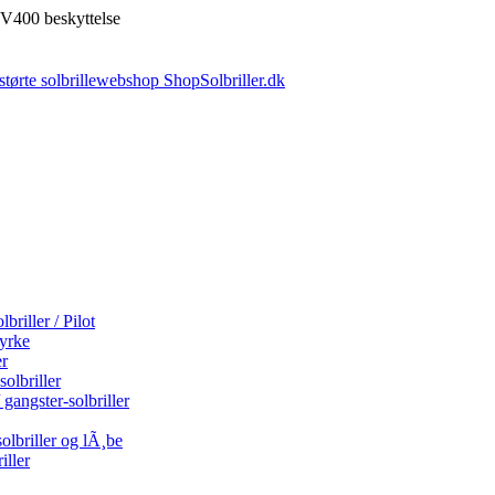
V400 beskyttelse
briller / Pilot
tyrke
er
olbriller
 gangster-solbriller
olbriller og lÃ¸be
iller