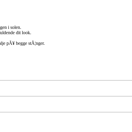
gen i solen.
fuldende dit look.
talje pÃ¥ begge stÃ¦nger.