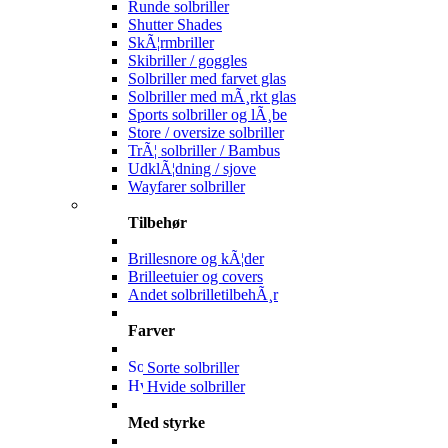
Runde solbriller
Shutter Shades
SkÃ¦rmbriller
Skibriller / goggles
Solbriller med farvet glas
Solbriller med mÃ¸rkt glas
Sports solbriller og lÃ¸be
Store / oversize solbriller
TrÃ¦ solbriller / Bambus
UdklÃ¦dning / sjove
Wayfarer solbriller
Tilbehør
Brillesnore og kÃ¦der
Brilleetuier og covers
Andet solbrilletilbehÃ¸r
Farver
Sorte solbriller
Hvide solbriller
Med styrke