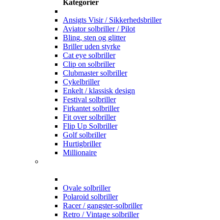
Kategorier
Ansigts Visir / Sikkerhedsbriller
Aviator solbriller / Pilot
Bling, sten og glitter
Briller uden styrke
Cat eye solbriller
Clip on solbriller
Clubmaster solbriller
Cykelbriller
Enkelt / klassisk design
Festival solbriller
Firkantet solbriller
Fit over solbriller
Flip Up Solbriller
Golf solbriller
Hurtigbriller
Millionaire
Ovale solbriller
Polaroid solbriller
Racer / gangster-solbriller
Retro / Vintage solbriller