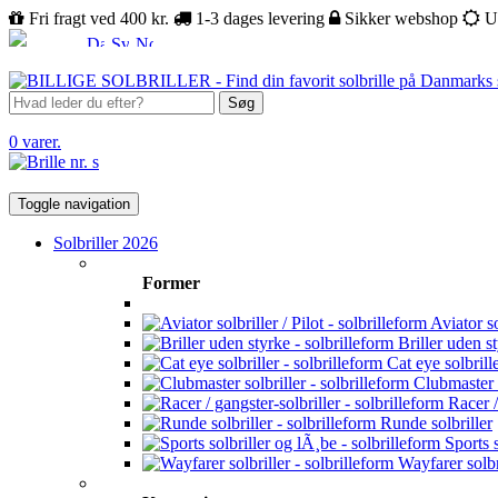
Fri fragt ved 400 kr.
1-3 dages levering
Sikker webshop
U
Søg
0 varer.
Toggle navigation
Solbriller 2026
Former
Aviator sol
Briller uden s
Cat eye solbrill
Clubmaster s
Racer /
Runde solbriller
Sports s
Wayfarer solbr