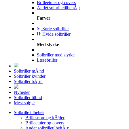
Brilleetuier og covers
Andet solbrilletilbehÃ¸r
Farver
Sorte solbriller
Hvide solbriller
Med styrke
Solbriller med styrke
Læsebriller
Solbriller mÃ¦nd
Solbriller kvinder
Solbriller bÃ¸rn
Nyheder
Solbriller tilbud
Mest solgte
Solbrille tilbehør
Brillesnore og kÃ¦der
Brilleetuier og covers
Andet solbrilletilbehÃ¸r