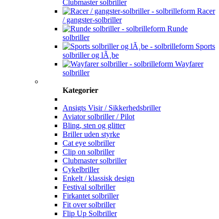
Clubmaster solbriller
Racer
/ gangster-solbriller
Runde
solbriller
Sports
solbriller og lÃ¸be
Wayfarer
solbriller
Kategorier
Ansigts Visir / Sikkerhedsbriller
Aviator solbriller / Pilot
Bling, sten og glitter
Briller uden styrke
Cat eye solbriller
Clip on solbriller
Clubmaster solbriller
Cykelbriller
Enkelt / klassisk design
Festival solbriller
Firkantet solbriller
Fit over solbriller
Flip Up Solbriller