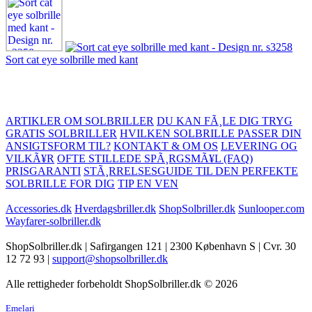
Sort cat eye solbrille med kant
ARTIKLER OM SOLBRILLER
DU KAN FÃ¸LE DIG TRYG
GRATIS SOLBRILLER
HVILKEN SOLBRILLE PASSER DIN
ANSIGTSFORM TIL?
KONTAKT & OM OS
LEVERING OG
VILKÃ¥R
OFTE STILLEDE SPÃ¸RGSMÃ¥L (FAQ)
PRISGARANTI
STÃ¸RRELSESGUIDE TIL DEN PERFEKTE
SOLBRILLE FOR DIG
TIP EN VEN
Accessories.dk
Hverdagsbriller.dk
ShopSolbriller.dk
Sunlooper.com
Wayfarer-solbriller.dk
ShopSolbriller.dk | Safirgangen 121 | 2300 København S | Cvr. 30
12 72 93 |
support@shopsolbriller.dk
Alle rettigheder forbeholdt ShopSolbriller.dk © 2026
Emelari