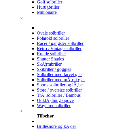
Golf solbriller
Hurtigbriller
Millionaire
Ovale solbriller
Polaroid solbriller
Racer / gangster-solbriller
Retro / Vintage solbriller
Runde solbriller
Shutter Shades
SkÃ¦rmbriller
Skibriller / goggles
Solbriller med farvet glas
Solbriller med mÃ¸rkt glas
Sports solbriller og lÃ¸be
Store / oversize solbriller
TrÃ¦ solbriller / Bambus
UdklÃ¦dning / sjove
Wayfarer solbriller
Tilbehør
Brillesnore og kÃ¦der