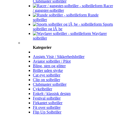
Clubmaster solbriller
Racer
/ gangster-solbriller
Runde
solbriller
Sports
solbriller og lÃ¸be
Wayfarer
solbriller
Kategorier
Ansigts Visir / Sikkerhedsbriller
Aviator solbriller / Pilot
Bling, sten og glitter
Briller uden styrke
Cat eye solbriller
Clip on solbriller
Clubmaster solbriller
Cykelbriller
Enkelt / klassisk design
Festival solbriller
Firkantet solbriller
Fit over solbriller
Flip Up Solbriller