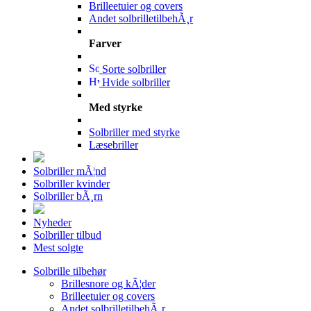
Brilleetuier og covers
Andet solbrilletilbehÃ¸r
Farver
Sorte solbriller
Hvide solbriller
Med styrke
Solbriller med styrke
Læsebriller
Solbriller mÃ¦nd
Solbriller kvinder
Solbriller bÃ¸rn
Nyheder
Solbriller tilbud
Mest solgte
Solbrille tilbehør
Brillesnore og kÃ¦der
Brilleetuier og covers
Andet solbrilletilbehÃ¸r