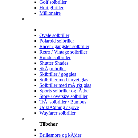
Golf solbriller
Hurtigbriller
Millionaire
Ovale solbriller
Polaroid solbriller
Racer / gangster-solbriller
Retro / Vintage solbriller
Runde solbriller
Shutter Shades
SkÃ¦rmbriller
Skibriller / goggles
Solbriller med farvet glas
Solbriller med mÃ¸rkt glas
Sports solbriller og lÃ¸be
Store / oversize solbriller
TrÃ¦ solbriller / Bambus
UdklÃ¦dning / sjove
Wayfarer solbriller
Tilbehør
Brillesnore og kÃ¦der