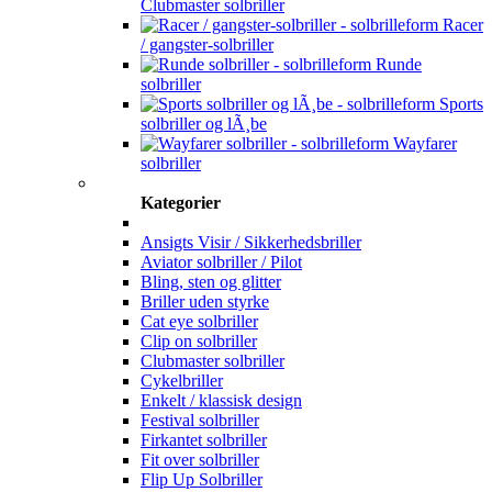
Clubmaster solbriller
Racer
/ gangster-solbriller
Runde
solbriller
Sports
solbriller og lÃ¸be
Wayfarer
solbriller
Kategorier
Ansigts Visir / Sikkerhedsbriller
Aviator solbriller / Pilot
Bling, sten og glitter
Briller uden styrke
Cat eye solbriller
Clip on solbriller
Clubmaster solbriller
Cykelbriller
Enkelt / klassisk design
Festival solbriller
Firkantet solbriller
Fit over solbriller
Flip Up Solbriller