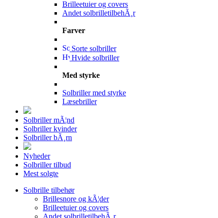
Brilleetuier og covers
Andet solbrilletilbehÃ¸r
Farver
Sorte solbriller
Hvide solbriller
Med styrke
Solbriller med styrke
Læsebriller
Solbriller mÃ¦nd
Solbriller kvinder
Solbriller bÃ¸rn
Nyheder
Solbriller tilbud
Mest solgte
Solbrille tilbehør
Brillesnore og kÃ¦der
Brilleetuier og covers
Andet solbrilletilbehÃ¸r