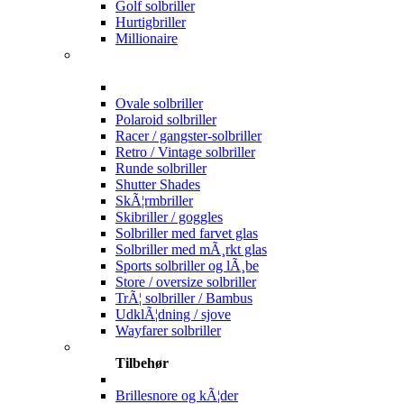
Golf solbriller
Hurtigbriller
Millionaire
Ovale solbriller
Polaroid solbriller
Racer / gangster-solbriller
Retro / Vintage solbriller
Runde solbriller
Shutter Shades
SkÃ¦rmbriller
Skibriller / goggles
Solbriller med farvet glas
Solbriller med mÃ¸rkt glas
Sports solbriller og lÃ¸be
Store / oversize solbriller
TrÃ¦ solbriller / Bambus
UdklÃ¦dning / sjove
Wayfarer solbriller
Tilbehør
Brillesnore og kÃ¦der