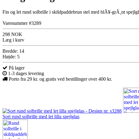
Fin og let rund solbrille i skildpaddebrun stel med blÃ¥-grÃ¸nt spejlg
Varenummer #3289
298 NOK
Læg i kurv
Bredde: 14
Højde: 5
På lager
1-3 dages levering
Porto fra 29 kr. og gratis ved bestillinger over 400 kr.
Sort rund solbrille med let lilla spejlglas