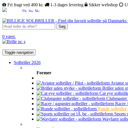
Fri fragt ved 400 kr.
1-3 dages levering
Sikker webshop
U
Søg
0 varer.
Toggle navigation
Solbriller 2026
Former
Aviator sol
Briller uden s
Cat eye solbrill
Clubmaster s
Racer /
Runde solbriller
Sports s
Wayfarer solbr