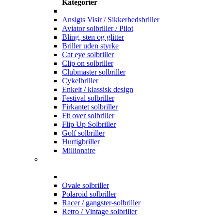
Kategorier
Ansigts Visir / Sikkerhedsbriller
Aviator solbriller / Pilot
Bling, sten og glitter
Briller uden styrke
Cat eye solbriller
Clip on solbriller
Clubmaster solbriller
Cykelbriller
Enkelt / klassisk design
Festival solbriller
Firkantet solbriller
Fit over solbriller
Flip Up Solbriller
Golf solbriller
Hurtigbriller
Millionaire
Ovale solbriller
Polaroid solbriller
Racer / gangster-solbriller
Retro / Vintage solbriller