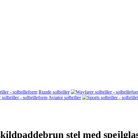
Runde solbriller
Aviator solbriller
 skildpaddebrun stel med spejlglas