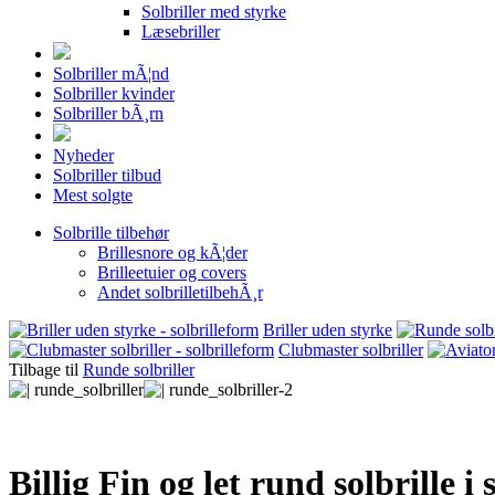
Solbriller med styrke
Læsebriller
Solbriller mÃ¦nd
Solbriller kvinder
Solbriller bÃ¸rn
Nyheder
Solbriller tilbud
Mest solgte
Solbrille tilbehør
Brillesnore og kÃ¦der
Brilleetuier og covers
Andet solbrilletilbehÃ¸r
Briller uden styrke
Clubmaster solbriller
Tilbage til
Runde solbriller
Billig Fin og let rund solbrille i