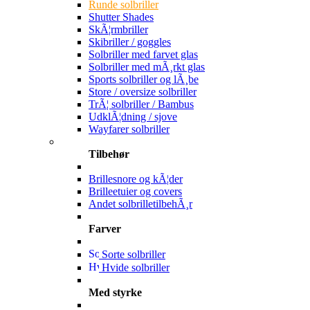
Runde solbriller
Shutter Shades
SkÃ¦rmbriller
Skibriller / goggles
Solbriller med farvet glas
Solbriller med mÃ¸rkt glas
Sports solbriller og lÃ¸be
Store / oversize solbriller
TrÃ¦ solbriller / Bambus
UdklÃ¦dning / sjove
Wayfarer solbriller
Tilbehør
Brillesnore og kÃ¦der
Brilleetuier og covers
Andet solbrilletilbehÃ¸r
Farver
Sorte solbriller
Hvide solbriller
Med styrke