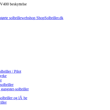
V400 beskyttelse
briller / Pilot
tyrke
er
olbriller
 gangster-solbriller
olbriller og lÃ¸be
iller