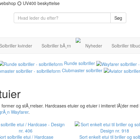
 webshop
UV400 beskyttelse
Søg
Solbriller kvinder
Solbriller bÃ¸rn
Nyheder
Solbriller tilbu
Runde solbriller
Clubmaster solbriller
tuier
arver, former og stÃ¸rrelser. Hardcases etuier og etuier i imiteret lÃ¦der med
grÃ¸n Wayfarer
.
ort solbrille etui / Hardcase
Sort enkelt etui til briller og solb