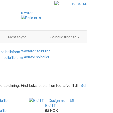
0 varer.
d
Mest solgte
Solbrille tilbehør
Wayfarer solbriller
Aviator solbriller
 knaplukning. Find f.eks. et etui i en fed farve til din
Ski-
Etui i filt
riller
58 NOK