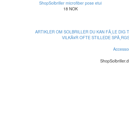
ShopSolbriller microfiber pose etui
18 NOK
ARTIKLER OM SOLBRILLER
DU KAN FÃ¸LE DIG 
VILKÃ¥R
OFTE STILLEDE SPÃ¸RGS
Accessor
ShopSolbriller.