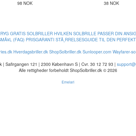
98 NOK
38 NOK
TRYG
GRATIS SOLBRILLER
HVILKEN SOLBRILLE PASSER DIN ANSI
MÃ¥L (FAQ)
PRISGARANTI
STÃ¸RRELSESGUIDE TIL DEN PERFEKT
ies.dk
Hverdagsbriller.dk
ShopSolbriller.dk
Sunlooper.com
Wayfarer-sol
dk | Safirgangen 121 | 2300 København S | Cvr. 30 12 72 93 |
support@s
Alle rettigheder forbeholdt ShopSolbriller.dk © 2026
Emelari