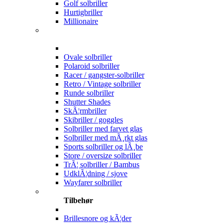
Golf solbriller
Hurtigbriller
Millionaire
Ovale solbriller
Polaroid solbriller
Racer / gangster-solbriller
Retro / Vintage solbriller
Runde solbriller
Shutter Shades
SkÃ¦rmbriller
Skibriller / goggles
Solbriller med farvet glas
Solbriller med mÃ¸rkt glas
Sports solbriller og lÃ¸be
Store / oversize solbriller
TrÃ¦ solbriller / Bambus
UdklÃ¦dning / sjove
Wayfarer solbriller
Tilbehør
Brillesnore og kÃ¦der