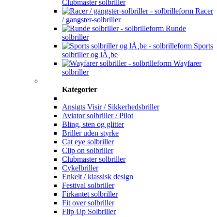
Clubmaster solbriller
Racer
/ gangster-solbriller
Runde
solbriller
Sports
solbriller og lÃ¸be
Wayfarer
solbriller
Kategorier
Ansigts Visir / Sikkerhedsbriller
Aviator solbriller / Pilot
Bling, sten og glitter
Briller uden styrke
Cat eye solbriller
Clip on solbriller
Clubmaster solbriller
Cykelbriller
Enkelt / klassisk design
Festival solbriller
Firkantet solbriller
Fit over solbriller
Flip Up Solbriller