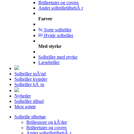
Brilleetuier og covers
Andet solbrilletilbehÃ¸r
Farver
Sorte solbriller
Hvide solbriller
Med styrke
Solbriller med styrke
Læsebriller
Solbriller mÃ¦nd
Solbriller kvinder
Solbriller bÃ¸rn
Nyheder
Solbriller tilbud
Mest solgte
Solbrille tilbehør
Brillesnore og kÃ¦der
Brilleetuier og covers
Andet solbrilletilbehÃ¸r