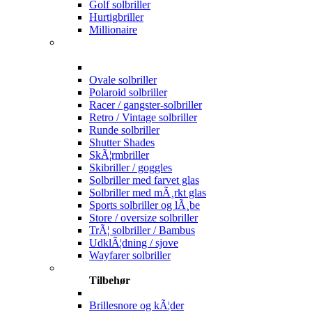
Golf solbriller
Hurtigbriller
Millionaire
Ovale solbriller
Polaroid solbriller
Racer / gangster-solbriller
Retro / Vintage solbriller
Runde solbriller
Shutter Shades
SkÃ¦rmbriller
Skibriller / goggles
Solbriller med farvet glas
Solbriller med mÃ¸rkt glas
Sports solbriller og lÃ¸be
Store / oversize solbriller
TrÃ¦ solbriller / Bambus
UdklÃ¦dning / sjove
Wayfarer solbriller
Tilbehør
Brillesnore og kÃ¦der