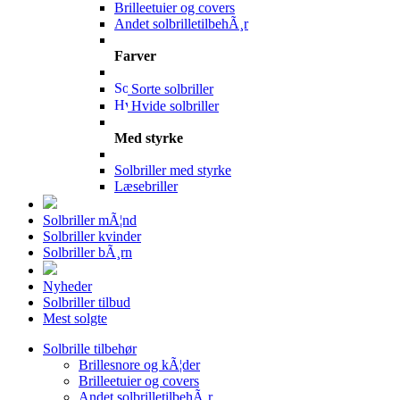
Brilleetuier og covers
Andet solbrilletilbehÃ¸r
Farver
Sorte solbriller
Hvide solbriller
Med styrke
Solbriller med styrke
Læsebriller
Solbriller mÃ¦nd
Solbriller kvinder
Solbriller bÃ¸rn
Nyheder
Solbriller tilbud
Mest solgte
Solbrille tilbehør
Brillesnore og kÃ¦der
Brilleetuier og covers
Andet solbrilletilbehÃ¸r