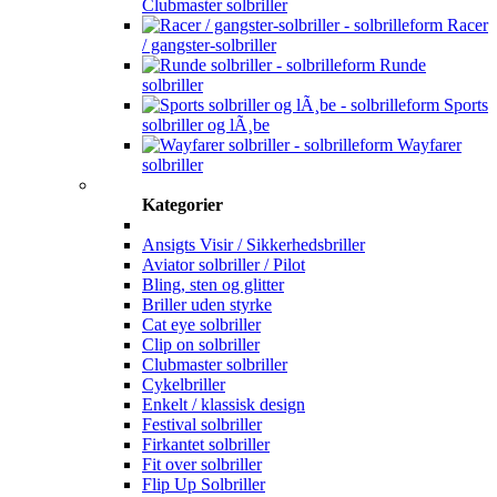
Clubmaster solbriller
Racer
/ gangster-solbriller
Runde
solbriller
Sports
solbriller og lÃ¸be
Wayfarer
solbriller
Kategorier
Ansigts Visir / Sikkerhedsbriller
Aviator solbriller / Pilot
Bling, sten og glitter
Briller uden styrke
Cat eye solbriller
Clip on solbriller
Clubmaster solbriller
Cykelbriller
Enkelt / klassisk design
Festival solbriller
Firkantet solbriller
Fit over solbriller
Flip Up Solbriller