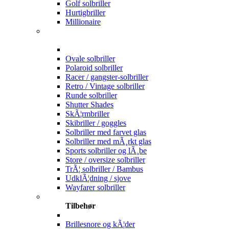
Golf solbriller
Hurtigbriller
Millionaire
Ovale solbriller
Polaroid solbriller
Racer / gangster-solbriller
Retro / Vintage solbriller
Runde solbriller
Shutter Shades
SkÃ¦rmbriller
Skibriller / goggles
Solbriller med farvet glas
Solbriller med mÃ¸rkt glas
Sports solbriller og lÃ¸be
Store / oversize solbriller
TrÃ¦ solbriller / Bambus
UdklÃ¦dning / sjove
Wayfarer solbriller
Tilbehør
Brillesnore og kÃ¦der