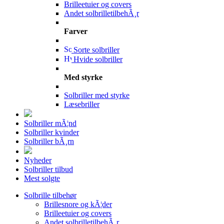
Brilleetuier og covers
Andet solbrilletilbehÃ¸r
Farver
Sorte solbriller
Hvide solbriller
Med styrke
Solbriller med styrke
Læsebriller
Solbriller mÃ¦nd
Solbriller kvinder
Solbriller bÃ¸rn
Nyheder
Solbriller tilbud
Mest solgte
Solbrille tilbehør
Brillesnore og kÃ¦der
Brilleetuier og covers
Andet solbrilletilbehÃ¸r