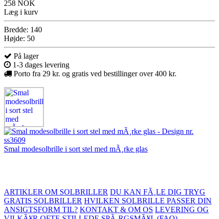
258 NOK
Læg i kurv
Bredde: 140
Højde: 50
På lager
1-3 dages levering
Porto fra 29 kr. og gratis ved bestillinger over 400 kr.
Smal modesolbrille i sort stel med mÃ¸rke glas
ARTIKLER OM SOLBRILLER
DU KAN FÃ¸LE DIG TRYG
GRATIS SOLBRILLER
HVILKEN SOLBRILLE PASSER DIN
ANSIGTSFORM TIL?
KONTAKT & OM OS
LEVERING OG
VILKÃ¥R
OFTE STILLEDE SPÃ¸RGSMÃ¥L (FAQ)