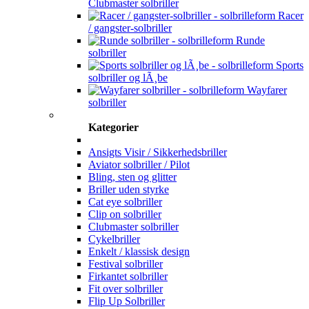
Clubmaster solbriller
Racer
/ gangster-solbriller
Runde
solbriller
Sports
solbriller og lÃ¸be
Wayfarer
solbriller
Kategorier
Ansigts Visir / Sikkerhedsbriller
Aviator solbriller / Pilot
Bling, sten og glitter
Briller uden styrke
Cat eye solbriller
Clip on solbriller
Clubmaster solbriller
Cykelbriller
Enkelt / klassisk design
Festival solbriller
Firkantet solbriller
Fit over solbriller
Flip Up Solbriller