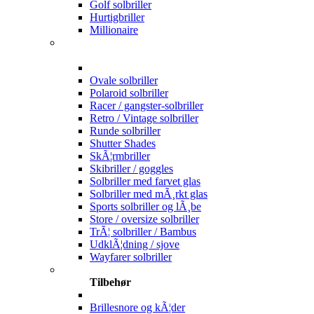
Golf solbriller
Hurtigbriller
Millionaire
Ovale solbriller
Polaroid solbriller
Racer / gangster-solbriller
Retro / Vintage solbriller
Runde solbriller
Shutter Shades
SkÃ¦rmbriller
Skibriller / goggles
Solbriller med farvet glas
Solbriller med mÃ¸rkt glas
Sports solbriller og lÃ¸be
Store / oversize solbriller
TrÃ¦ solbriller / Bambus
UdklÃ¦dning / sjove
Wayfarer solbriller
Tilbehør
Brillesnore og kÃ¦der