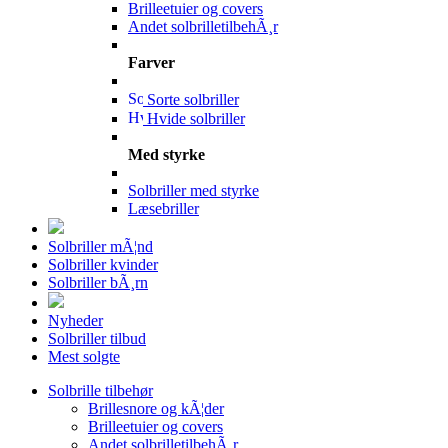
Brilleetuier og covers
Andet solbrilletilbehÃ¸r
Farver
Sorte solbriller
Hvide solbriller
Med styrke
Solbriller med styrke
Læsebriller
Solbriller mÃ¦nd
Solbriller kvinder
Solbriller bÃ¸rn
Nyheder
Solbriller tilbud
Mest solgte
Solbrille tilbehør
Brillesnore og kÃ¦der
Brilleetuier og covers
Andet solbrilletilbehÃ¸r