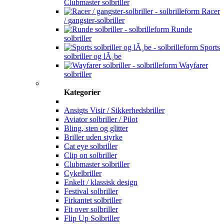
Clubmaster solbriller
Racer
/ gangster-solbriller
Runde
solbriller
Sports
solbriller og lÃ¸be
Wayfarer
solbriller
Kategorier
Ansigts Visir / Sikkerhedsbriller
Aviator solbriller / Pilot
Bling, sten og glitter
Briller uden styrke
Cat eye solbriller
Clip on solbriller
Clubmaster solbriller
Cykelbriller
Enkelt / klassisk design
Festival solbriller
Firkantet solbriller
Fit over solbriller
Flip Up Solbriller