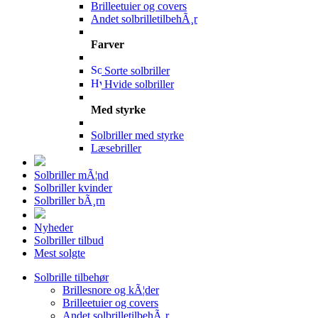
Brilleetuier og covers
Andet solbrilletilbehÃ¸r
Farver
Sorte solbriller
Hvide solbriller
Med styrke
Solbriller med styrke
Læsebriller
Solbriller mÃ¦nd
Solbriller kvinder
Solbriller bÃ¸rn
Nyheder
Solbriller tilbud
Mest solgte
Solbrille tilbehør
Brillesnore og kÃ¦der
Brilleetuier og covers
Andet solbrilletilbehÃ¸r