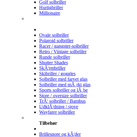
Golf solbriller
Hurtigbriller
Millionaire
Ovale solbriller
Polaroid solbriller
Racer / gangster-solbriller
Retro / Vintage solbriller
Runde solbriller
Shutter Shades
SkÃ¦rmbriller
Skibriller / goggles
Solbriller med farvet glas
Solbriller med mÃ¸rkt glas
Sports solbriller og lÃ¸be
Store / oversize solbriller
TrÃ¦ solbriller / Bambus
UdklÃ¦dning / sjove
Wayfarer solbriller
Tilbehør
Brillesnore og kÃ¦der