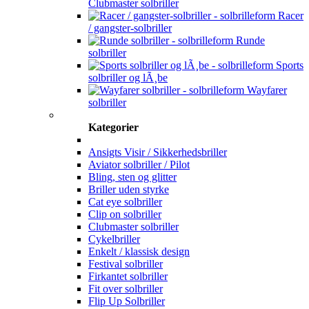
Clubmaster solbriller
Racer
/ gangster-solbriller
Runde
solbriller
Sports
solbriller og lÃ¸be
Wayfarer
solbriller
Kategorier
Ansigts Visir / Sikkerhedsbriller
Aviator solbriller / Pilot
Bling, sten og glitter
Briller uden styrke
Cat eye solbriller
Clip on solbriller
Clubmaster solbriller
Cykelbriller
Enkelt / klassisk design
Festival solbriller
Firkantet solbriller
Fit over solbriller
Flip Up Solbriller