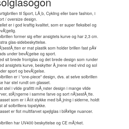
solglasögon
rtigbrillen til Sport, LÃ¸b, Cykling eller bare fashion, i
ort / oversize design.
ellet er i god kraftig kvalitet, som er super fleksibel og
vÃ¦gelig.
lbrillen former sig efter ansigtets kurve og har 2,3 cm.
stra glas-sidebeskyttelse.
¦sestÃ¸tten er mat plastik som holder brillen fast pÃ¥
ads under bevÃ¦gelse og sport.
d sit brede frontglas og det brede design som runder
d ansigtets kurve, beskytter Ã¸jnene med vind og sol
der sport og bevÃ¦gelse.
lbrillen er i "one-piece" design, dvs. at selve solbrillen
ke har stel rundt om glasset.
t stel i vilde grafitti mÃ¸nster design i mange vilde
rver, stÃ¦ngerne i samme farve og sort nÃ¦sestÃ¸tte.
asset som er i Ã©t stykke med bÃ¸jning i siderne, holdt
st af solbrillens topstykke.
asset er flot multifarvet spejlglas i blÃ¥lige nuancer.
lbrillen har UV400 beskyttelse og CE mÃ¦rket.