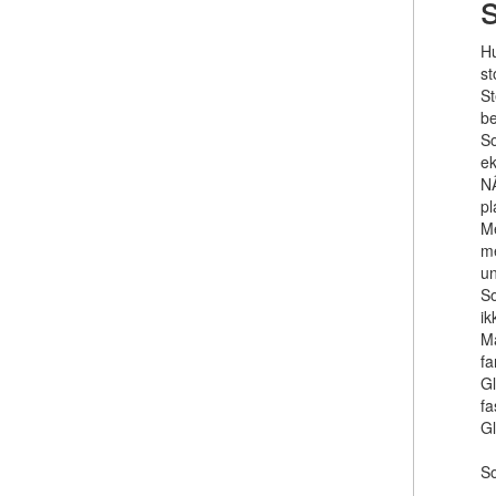
Hu
st
St
be
So
ek
NÃ
pl
Me
me
un
So
ik
Ma
fa
Gl
fa
Gl
So