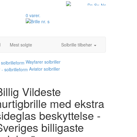
0 varer.
d
Mest solgte
Solbrille tilbehør
Wayfarer solbriller
Aviator solbriller
Billig Vildeste
hurtigbrille med ekstra
sideglas beskyttelse -
Sveriges billigaste