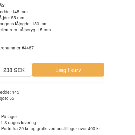
Ã¥l:
redde :145 mm.
Ã¸jde: 55 mm.
tangens lÃ¦ngde: 130 mm.
ellemrum nÃ¦seryg: 15 mm.
arenummer #4487
238 SEK
Læg i kurv
redde: 145
jde: 55
På lager
1-3 dages levering
Porto fra 29 kr. og gratis ved bestillinger over 400 kr.