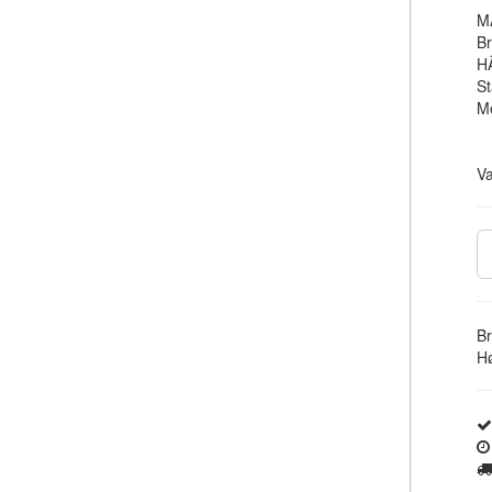
M
B
H
S
M
V
B
Hø