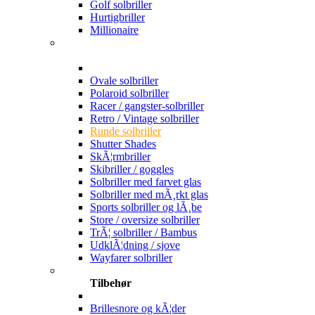
Golf solbriller
Hurtigbriller
Millionaire
Ovale solbriller
Polaroid solbriller
Racer / gangster-solbriller
Retro / Vintage solbriller
Runde solbriller
Shutter Shades
SkÃ¦rmbriller
Skibriller / goggles
Solbriller med farvet glas
Solbriller med mÃ¸rkt glas
Sports solbriller og lÃ¸be
Store / oversize solbriller
TrÃ¦ solbriller / Bambus
UdklÃ¦dning / sjove
Wayfarer solbriller
Tilbehør
Brillesnore og kÃ¦der