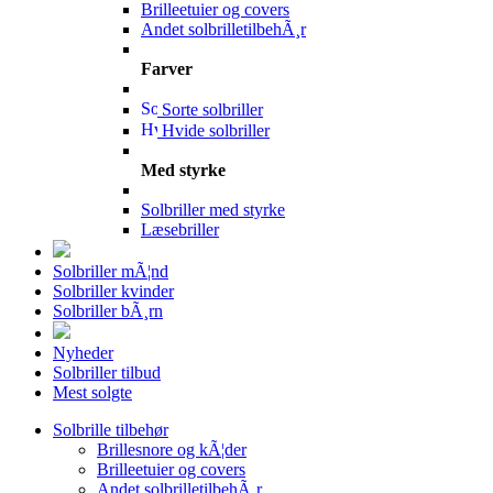
Brilleetuier og covers
Andet solbrilletilbehÃ¸r
Farver
Sorte solbriller
Hvide solbriller
Med styrke
Solbriller med styrke
Læsebriller
Solbriller mÃ¦nd
Solbriller kvinder
Solbriller bÃ¸rn
Nyheder
Solbriller tilbud
Mest solgte
Solbrille tilbehør
Brillesnore og kÃ¦der
Brilleetuier og covers
Andet solbrilletilbehÃ¸r