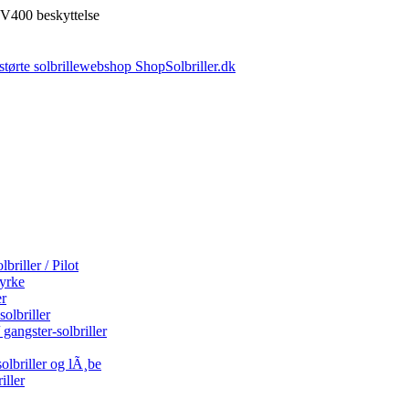
V400 beskyttelse
briller / Pilot
tyrke
er
olbriller
 gangster-solbriller
olbriller og lÃ¸be
iller