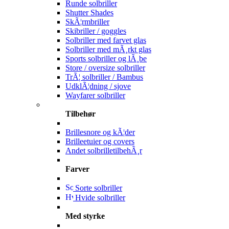
Runde solbriller
Shutter Shades
SkÃ¦rmbriller
Skibriller / goggles
Solbriller med farvet glas
Solbriller med mÃ¸rkt glas
Sports solbriller og lÃ¸be
Store / oversize solbriller
TrÃ¦ solbriller / Bambus
UdklÃ¦dning / sjove
Wayfarer solbriller
Tilbehør
Brillesnore og kÃ¦der
Brilleetuier og covers
Andet solbrilletilbehÃ¸r
Farver
Sorte solbriller
Hvide solbriller
Med styrke