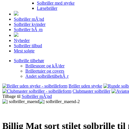
Solbriller med styrke
Læsebriller
Solbriller mÃ¦nd
Solbriller kvinder
Solbriller bÃ¸rn
Nyheder
Solbriller tilbud
Mest solgte
Solbrille tilbehør
Brillesnore og kÃ¦der
Brilleetuier og covers
Andet solbrilletilbehÃ¸r
Briller uden styrke
Clubmaster solbriller
Tilbage til
Solbriller mÃ¦nd
Billig Mat sort stilet solbrille t