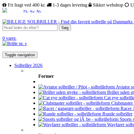
Fri fragt ved 400 kr.
1-3 dages levering
Sikker webshop
U
Søg
0 varer.
Toggle navigation
Solbriller 2026
Former
Aviator sol
Briller uden s
Cat eye solbrill
Clubmaster s
Racer /
Runde solbriller
Sports s
Wayfarer solbr