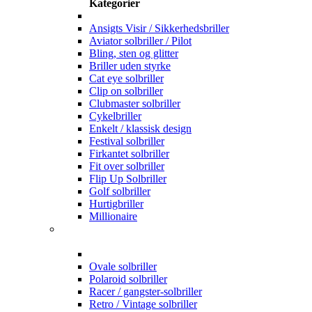
Kategorier
Ansigts Visir / Sikkerhedsbriller
Aviator solbriller / Pilot
Bling, sten og glitter
Briller uden styrke
Cat eye solbriller
Clip on solbriller
Clubmaster solbriller
Cykelbriller
Enkelt / klassisk design
Festival solbriller
Firkantet solbriller
Fit over solbriller
Flip Up Solbriller
Golf solbriller
Hurtigbriller
Millionaire
Ovale solbriller
Polaroid solbriller
Racer / gangster-solbriller
Retro / Vintage solbriller