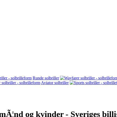
Runde solbriller
Aviator solbriller
il mÃ¦nd og kvinder - Sveriges bill