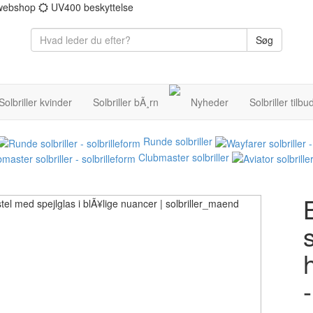
 webshop
UV400 beskyttelse
Søg
Solbriller kvinder
Solbriller bÃ¸rn
Nyheder
Solbriller tilbu
Runde solbriller
Clubmaster solbriller
s