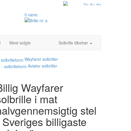
0 varer.
d
Mest solgte
Solbrille tilbehør
Wayfarer solbriller
Aviator solbriller
Billig Wayfarer
olbrille i mat
halvgennemsigtig stel
- Sveriges billigaste