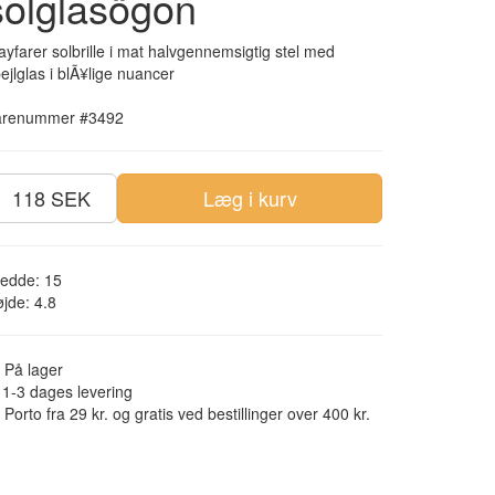
solglasögon
yfarer solbrille i mat halvgennemsigtig stel med
ejlglas i blÃ¥lige nuancer
arenummer #3492
118 SEK
Læg i kurv
edde: 15
jde: 4.8
På lager
1-3 dages levering
Porto fra 29 kr. og gratis ved bestillinger over 400 kr.