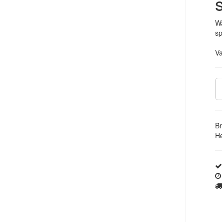
Wa
sp
V
Br
Hø